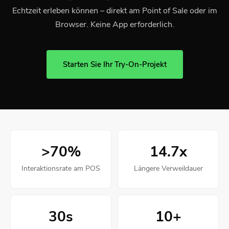
Echtzeit erleben können – direkt am Point of Sale oder im
Browser. Keine App erforderlich.
Starten Sie Ihr Try-On-Projekt
>70%
14.7x
Interaktionsrate am POS
Längere Verweildauer
30s
10+