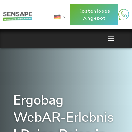
Kostenloses
Angebot
Ergobag
WebAR-Erlebnis