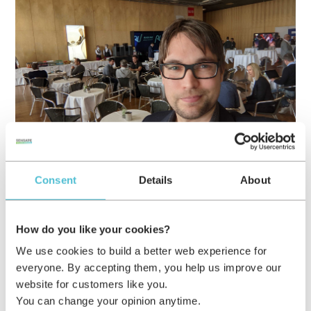
Consent
Details
About
Foto: "Geschäftsführer und Gründer Matthias Freysoldt
beim Sports.Tech.Forum des ESB Marketing Netzwerks"
How do you like your cookies?
/ Fotocredit & Quelle: © Sensape
We use cookies to build a better web experience for
everyone. By accepting them, you help us improve our
website for customers like you.
[Pressemitteilung]
You can change your opinion anytime.