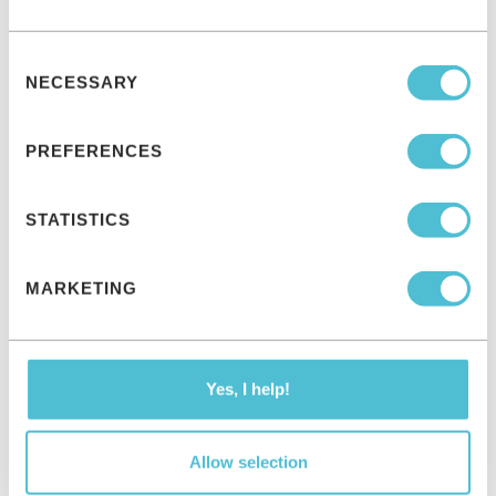
Leipziger Unternehmen Sensape ist Mitglied des ESB
Consent
Marketing Netzwerkes St. Gallen für Sport,
NECESSARY
Selection
Entertainment und Marketing.
PREFERENCES
Zum neuen Jahr ist das Leipziger Unternehmen Sensape
für interaktive Kundenansprache mit KI und AR dem
STATISTICS
Schweizer “ESB Marketing Netzwerk” beigetreten, um
neue Erkenntnisse über die neuesten Impulse und
MARKETING
Innovationen aus den Branchen Sport, Entertainment
und Marketing zu gewinnen.
Yes, I help!
“Ganz besonders haben wir uns gefreut, dass wir auf
dem Sports.Tech.Forum in St. Gallen wieder in den
Allow selection
echten Austausch mit Partnern und Kunden gehen