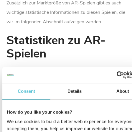
Zusätzlich zur Marktgröße von AR-Spielen gibt es auch
wichtige statistische Informationen zu diesen Spielen, die
wir im folgenden Abschnitt aufzeigen werden.
Statistiken zu AR-
Spielen
In diesem Abschnitt heben wir einige bedeutende Zahlen
über AR-Spiele aus der Studie von Ericsson
ConsumerLab hervor.
Consent
Details
About
Im Rahmen des Ericsson ConsumerLab-Berichts (2019)
How do you like your cookies?
wurden
über 7.000 Online-Befragungen
durchgeführt.
We use cookies to build a better web experience for everyon
Der Bericht zeigt, dass
der höchste Prozentsatz
von
accepting them, you help us improve our website for custom